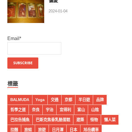
偏愛
2024-01-04
Email*
標籤
BALMUDA
Yoga
交通
京都
半日遊
品牌
哲學之道
奈良
宇治
宜得利
富山
山陰
巴拉告捕魚
巴斯克焦香乳酪蛋糕
建築
怪物
懶人菜
拉麵
旅蛙
旅遊
日月潭
日本
旭岳纜車