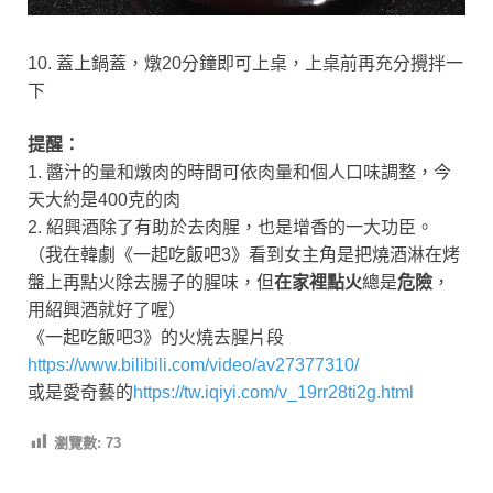
10. 蓋上鍋蓋，燉20分鐘即可上桌，上桌前再充分攪拌一
下
提醒：
1. 醬汁的量和燉肉的時間可依肉量和個人口味調整，今
天大約是400克的肉
2. 紹興酒除了有助於去肉腥，也是增香的一大功臣。
（我在韓劇《一起吃飯吧3》看到女主角是把燒酒淋在烤
盤上再點火除去腸子的腥味，但
在家裡點火
總是
危險
，
用紹興酒就好了喔）
《一起吃飯吧3》的火燒去腥片段
https://www.bilibili.com/video/av27377310/
或是愛奇藝的
https://tw.iqiyi.com/v_19rr28ti2g.html
瀏覽數:
73