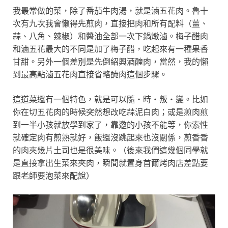
我最常做的菜，除了番茄牛肉湯，就是滷五花肉。魯十
次有九次我會懶得先煎肉，直接把肉和所有配料（薑、
蒜、八角、辣椒）和醬油全部一次下鍋燉滷。梅子醋肉
和滷五花最大的不同是加了梅子醋，吃起來有一種果香
甘甜。另外一個差別是先倒紹興酒醃肉，當然，我的懶
到最高點滷五花肉直接省略醃肉這個步驟。
這道菜還有一個特色，就是可以隨‧時‧叛‧變。比如
你在切五花肉的時候突然想改吃蒜泥白肉；或是煎肉煎
到一半小孩就放學到家了，靠邀的小孩不能等，你索性
就確定肉有煎熟就好，飯還沒跳起來也沒關係，煎香香
的肉夾幾片土司也是很美味。（後來我們這幾個同學就
是直接拿出生菜來夾肉，瞬間就置身首爾烤肉店差點要
跟老師要泡菜來配說）