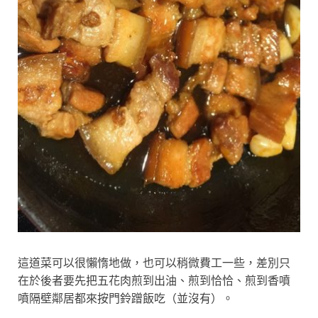
這道菜可以很懶惰地做，也可以稍微費工一些，差別只
在於後者要先把五花肉煎到出油、煎到恰恰、煎到香噴
噴隔壁鄰居都來按門鈴蹭飯吃（並沒有）。