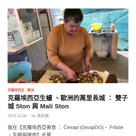
克羅埃西亞
/
歐洲
克羅埃西亞生蠔 、歐洲的萬里長城 ： 雙子
城 Ston 與 Mali Ston
2018-11-04
-
by
希莉雅
我在【克羅埃西亞美食 ： Ćevapi (ćevapčići)、 Fritule
、生蠔與烤肉】此篇 …