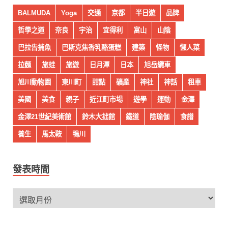
BALMUDA
Yoga
交通
京都
半日遊
品牌
哲學之道
奈良
宇治
宜得利
富山
山陰
巴拉告捕魚
巴斯克焦香乳酪蛋糕
建築
怪物
懶人菜
拉麵
旅蛙
旅遊
日月潭
日本
旭岳纜車
旭川動物園
東川町
甜點
礦產
神社
神話
租車
美國
美食
親子
近江町市場
遊學
運動
金澤
金澤21世紀美術館
鈴木大拙館
鐵道
陰瑜伽
食譜
養生
馬太鞍
鴨川
發表時間