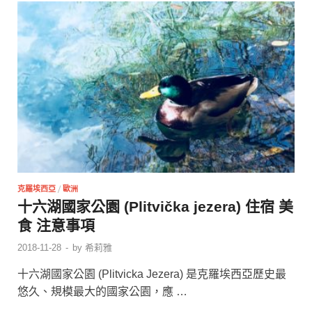
克羅埃西亞
/
歐洲
十六湖國家公園 (Plitvička jezera) 住宿 美
食 注意事項
2018-11-28
-
by
希莉雅
十六湖國家公園 (Plitvicka Jezera) 是克羅埃西亞歷史最
悠久、規模最大的國家公園，應 …