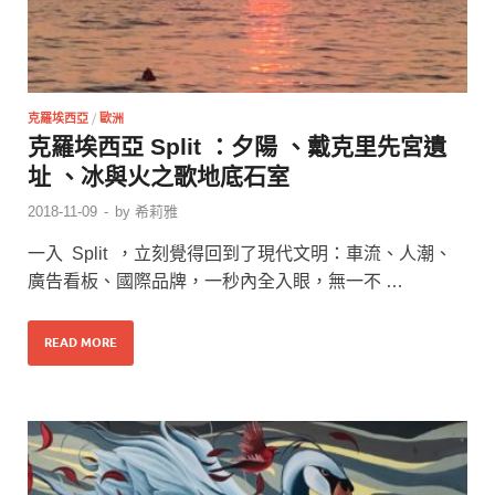
克羅埃西亞
/
歐洲
克羅埃西亞 Split ：夕陽 、戴克里先宮遺
址 、冰與火之歌地底石室
2018-11-09
-
by
希莉雅
一入 Split ，立刻覺得回到了現代文明：車流、人潮、
廣告看板、國際品牌，一秒內全入眼，無一不 …
READ MORE