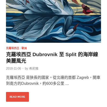
克羅埃西亞
/
歐洲
克羅埃西亞 Dubrovnik 至 Split 的海岸線
美麗風光
2018-11-06
-
by
希莉雅
克羅埃西亞 是狹長的國家。從北邊的首都 Zagreb，開車
到南方的Dubrovnik，約600多公里 …
READ MORE