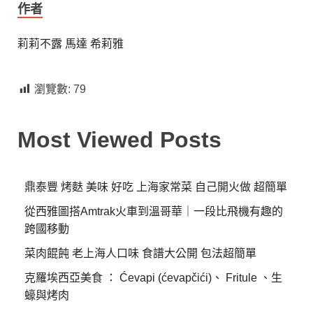
作者
莉莉不露
馬達
希莉雅
瀏覽數:
79
Most Viewed Posts
鼎泰豐 烤麩 美味 好吃 上海家常菜 自己開火做 超簡單
從西雅圖搭Amtrak火車到溫哥華｜一段比飛機有趣的
跨國移動
菜肉餛飩 老上海人口味 食譜大公開 包法超簡單
克羅埃西亞美食 ： Ćevapi (ćevapčići)、 Fritule 、生
蠔與烤肉